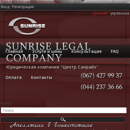
Перейти к основному содержанию
Вход
/
Регистрация
русский
українська
Главная
Услуги и цены
Консультация
FAQ
Юридическая компания "Центр Санрайз"
Оплата
Контакты
(067)
427
99
37
(044)
237
36
66
Поиск
Апелляции в вышестоящие