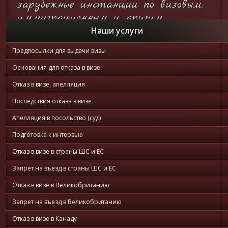
зарубежные инстанции по визовым,
иммиграционным и другим
вопросам...
Наши услуги
Предпосылки для выдачи визы
Он-лайн
консультация
Основания для отказа в визе
Отказ в визе, апелляция
Последствия отказа в визе
Апелляция в посольство (суд)
Подготовка к интервью
Отказ в визе в страны ШС и ЕС
Запрет на въезд в страны ШС и ЕС
Отказ в визе в Великобританию
Запрет на въезд в Великобританию
Отказ в визе в Канаду