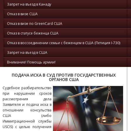
Запрет на въезд в Канаду
Отказ в визе США
Отказ в визе по GreenCard США
Отказ в статусе беженца США
Отказ в воссоединении семьи с беженцем в США (Петиция I-730)
Запрет на въезд в США
Внимание! Помощь армии!
ПОДАЧА ИСКА В СУД ПРОТИВ ГОСУДАРСТВЕННЫХ
ОРГАНОВ США
Судебное разбирательство
при нарушении сроков
рассмотрения дела
Заявителя и подача иска в
отношении консульства
США (либо
Иммиграционной службы
USCIS) с целью получения