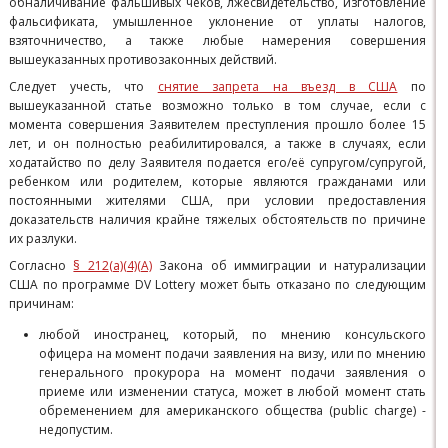
обналичивание фальшивых чеков, лжесвидетельство, изготовление
фальсификата, умышленное уклонение от уплаты налогов,
взяточничество, а также любые намерения совершения
вышеуказанных противозаконных действий.
Следует учесть, что
снятие запрета на въезд в США
по
вышеуказанной статье возможно только в том случае, если с
момента совершения Заявителем преступления прошло более 15
лет, и он полностью реабилитировался, а также в случаях, если
ходатайство по делу Заявителя подается его/её супругом/супругой,
ребенком или родителем, которые являются гражданами или
постоянными жителями США, при условии предоставления
доказательств наличия крайне тяжелых обстоятельств по причине
их разлуки.
Согласно
§ 212(a)(4)(A)
Закона об иммиграции и натурализации
США по программе DV Lottery может быть отказано по следующим
причинам:
любой иностранец, который, по мнению консульского
офицера на момент подачи заявления на визу, или по мнению
генерального прокурора на момент подачи заявления о
приеме или изменении статуса, может в любой момент стать
обременением для американского общества (public charge) -
недопустим.