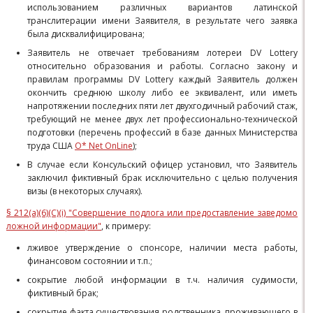
использованием различных вариантов латинской
транслитерации имени Заявителя, в результате чего заявка
была дисквалифицирована;
Заявитель не отвечает требованиям лотереи DV Lottery
относительно образования и работы. Согласно закону и
правилам программы DV Lottery каждый Заявитель должен
окончить среднюю школу либо ее эквивалент, или иметь
напротяжении последних пяти лет двухгодичный рабочий стаж,
требующий не менее двух лет профессионально-технической
подготовки (перечень профессий в базе данных Министерства
труда США
O* Net OnLine
);
В случае если Консульский офицер установил, что Заявитель
заключил фиктивный брак исключительно с целью получения
визы (в некоторых случаях).
§ 212(a)(6)(C)(i) "Совершение подлога или предоставление заведомо
ложной информации"
, к примеру:
лживое утверждение о спонсоре, наличии места работы,
финансовом состоянии и т.п.;
сокрытие любой информации в т.ч. наличия судимости,
фиктивный брак;
сокрытие факта существования родственника, проживающего в