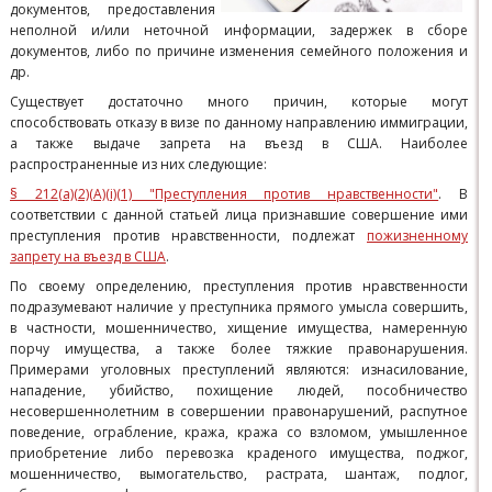
документов, предоставления
неполной и/или неточной информации, задержек в сборе
документов, либо по причине изменения семейного положения и
др.
Существует достаточно много причин, которые могут
способствовать отказу в визе по данному направлению иммиграции,
а также выдаче запрета на въезд в США. Наиболее
распространенные из них следующие:
§ 212(a)(2)(A)(i)(1) "Преступления против нравственности"
. В
соответствии с данной статьей лица признавшие совершение ими
преступления против нравственности, подлежат
пожизненному
запрету на въезд в США
.
По своему определению, преступления против нравственности
подразумевают наличие у преступника прямого умысла совершить,
в частности, мошенничество, хищение имущества, намеренную
порчу имущества, а также более тяжкие правонарушения.
Примерами уголовных преступлений являются: изнасилование,
нападение, убийство, похищение людей, пособничество
несовершеннолетним в совершении правонарушений, распутное
поведение, ограбление, кража, кража со взломом, умышленное
приобретение либо перевозка краденого имущества, поджог,
мошенничество, вымогательство, растрата, шантаж, подлог,