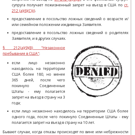
супруга получает пожизненный запрет на въезд в США по
ст.
212 (а)(6)(C)(i)
.
предоставление в посольство ложных сведений о возрасте и/
или семейном положении иждивенца Заявителя.
предоставление в посольство ложных сведений о родителях
Заявителя, и в других случаях.
§ 212(a)(9)(B) "Незаконное
пребывание в США"
:
если лицо незаконно
находилось на территории
США более 180, но менее
365 дней, после чего
покинуло Соединенные
Штаты - ему полагается
запрет на въезд в страну на 3
года;
если лицо незаконно находилось на территории США более
одного года, после чего покинуло Соединенные Штаты - ему
полагается запрет на въезд в страну на 10 лет.
Бывают случаи, когда отказы происходят по вине или небрежности