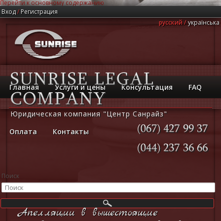
Перейти к основному содержанию
Вход
/
Регистрация
русский
українська
Главная
Услуги и цены
Консультация
FAQ
Юридическая компания "Центр Санрайз"
Оплата
Контакты
(067)
427
99
37
(044)
237
36
66
Поиск
Апелляции в вышестоящие