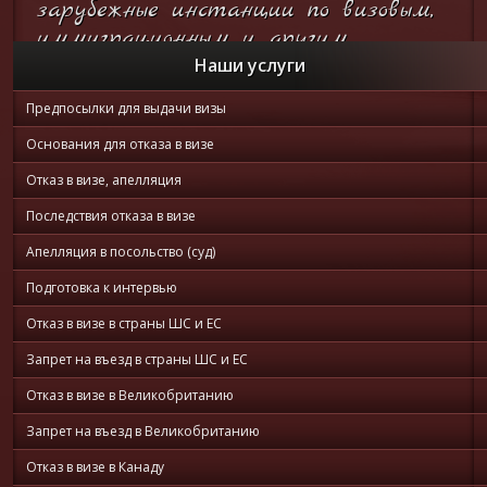
зарубежные инстанции по визовым,
иммиграционным и другим
вопросам...
Наши услуги
Предпосылки для выдачи визы
Он-лайн
консультация
Основания для отказа в визе
Отказ в визе, апелляция
Последствия отказа в визе
Апелляция в посольство (суд)
Подготовка к интервью
Отказ в визе в страны ШС и ЕС
Запрет на въезд в страны ШС и ЕС
Отказ в визе в Великобританию
Запрет на въезд в Великобританию
Отказ в визе в Канаду