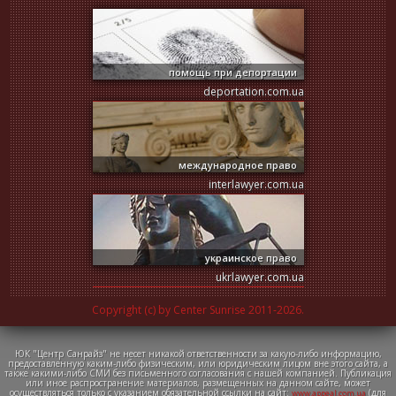
помощь при депортации
deportation.com.ua
международное право
interlawyer.com.ua
украинское право
ukrlawyer.com.ua
Copyright (c) by Center Sunrise 2011-2026.
ЮК "Центр Санрайз" не несет никакой ответственности за какую-либо информацию,
предоставленную каким-либо физическим, или юридическим лицом вне этого сайта, а
также какими-либо СМИ без письменного согласования с нашей компанией. Публикация
или иное распространение материалов, размещенных на данном сайте, может
осуществляться только с указанием обязательной ссылки на сайт:
(для
www.appeal.com.ua