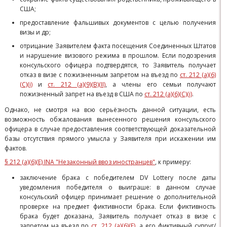
США;
предоставление фальшивых документов с целью получения
визы и др;
отрицание Заявителем факта посещения Соединенных Штатов
и нарушение визового режима в прошлом. Если подозрения
консульского офицера подтвердятся, то Заявитель получает
отказ в визе с пожизненным запретом на въезд по
ст. 212 (а)(6)
(C)(i)
и
ст. 212 (a)(9)(В)(II)
, а члены его семьи получают
пожизненный запрет на въезд в США по
ст. 212 (а)(6)(C)(i)
.
Однако, не смотря на всю серьёзность данной ситуации, есть
возможность обжалования вынесенного решения консульского
офицера в случае предоставления соответствующей доказательной
базы отсутствия прямого умысла у Заявителя при искажении им
фактов.
§ 212 (а)(6)(Е) INA "Незаконный ввоз иностранцев"
, к примеру:
заключение брака с победителем DV Lottery после даты
уведомления победителя о выиграше: в данном случае
консульский офицер принимает решение о дополнительной
проверке на предмет фиктивности брака. Если фиктивность
брака будет доказана, Заявитель получает отказ в визе с
запретом на въезд по
ст. 212 (а)(6)(Е)
, а его фиктивный супруг/