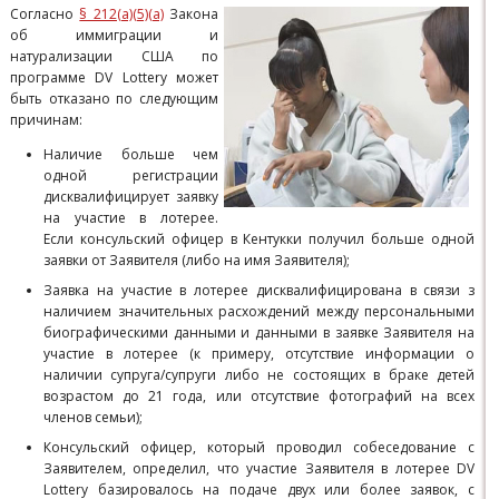
Согласно
§ 212(a)(5)(a)
Закона
об иммиграции и
натурализации США по
программе DV Lottery может
быть отказано по следующим
причинам:
Наличие больше чем
одной регистрации
дисквалифицирует заявку
на участие в лотерее.
Если консульский офицер в Кентукки получил больше одной
заявки от Заявителя (либо на имя Заявителя);
Заявка на участие в лотерее дисквалифицирована в связи з
наличием значительных расхождений между персональными
биографическими данными и данными в заявке Заявителя на
участие в лотерее (к примеру, отсутствие информации о
наличии супруга/супруги либо не состоящих в браке детей
возрастом до 21 года, или отсутствие фотографий на всех
членов семьи);
Консульский офицер, который проводил собеседование с
Заявителем, определил, что участие Заявителя в лотерее DV
Lottery базировалось на подаче двух или более заявок, с