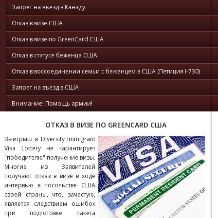
Запрет на въезд в Канаду
Отказ в визе США
Отказ в визе по GreenCard США
Отказ в статусе беженца США
Отказ в воссоединении семьи с беженцем в США (Петиция I-730)
Запрет на въезд в США
Внимание! Помощь армии!
ОТКАЗ В ВИЗЕ ПО GREENCARD США
Выигрыш в Diversity Immigrant
Visa Lottery не гарантирует
"победителю" получение визы.
Многие из Заявителей
получают отказ в визе в ходе
интервью в посольстве США
своей страны, что, зачастую,
является следствием ошибок
при подготовке пакета