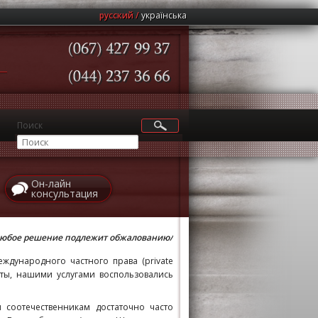
русский
українська
(067)
427
99
37
(044)
237
36
66
Поиск
Он-лайн
консультация
et /любое решение подлежит обжалованию/
ждународного частного права (private
боты, нашими услугами воспользовались
м соотечественникам достаточно часто