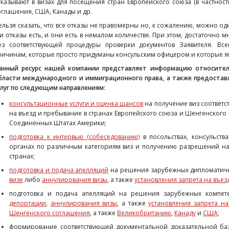
тказывают в визах для посещения стран Европейского союза (в частнос
оглашения, США, Канады и др.
ельзя сказать, что все отказы не правомерны но, к сожалению, можно одн
ти отказы есть, и они есть в немалом количестве. При этом, достаточно
ез соответствующей процедуры проверки документов Заявителя.
Все
ричинам, которые просто придуманы консульским офицером и которые явн
анный ресурс нашей компании представляет информацию относител
бласти международного и иммиграционного права, а также предоста
слуг по следующим направлениям:
консультационные услуги и оценка шансов
на получение виз соответс
на въезд и пребывание в странах Европейского союза и Шенгенского
Соединенных Штатах Америки;
подготовка к интервью (собеседованию)
в посольствах, консульств
органах по различным категориям виз и получению разрешений на
странах;
подготовка и подача апелляций
на решения зарубежных дипломатичес
визе
либо
аннулирования визы
, а также
установления запрета на въез
подготовка и подача апелляций на решения зарубежных компет
депортации
,
аннулирования визы
, а также
установления запрета на
Шенгенского соглашения
, а также
Великобританию
,
Канаду
и
США
;
формирование соответствующей документальной доказательной ба