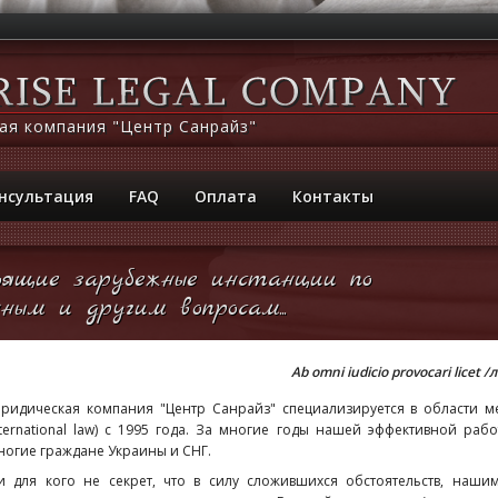
ая компания "Центр Санрайз"
нсультация
FAQ
Оплата
Контакты
ящие зарубежные инстанции по
ным и другим вопросам...
Ab omni iudicio provocari lic
ридическая компания "Центр Санрайз" специализируется в области ме
nternational law) с 1995 года. За многие годы нашей эффективной ра
ногие граждане Украины и СНГ.
и для кого не секрет, что в силу сложившихся обстоятельств, наши