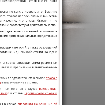
ти Великобритания), стран Шенгенского
означно констатировать и тот факт, что
 много отказов необоснованы и вынесены
м известно, что отказы бывают и по
о не соответствуют действительности.
ьно деятельности нашей компании в
вление профессиональных юридических
твующих категорий, а также разрешений
 соглашения, Великобритании, Канаде и
ах и соответствующих иммиграционных
 въезд и пребывание в вышеуказанных
ких представительств в случае
отказа в
д
в вышеуказанные страны;
ентных органов в случае
выдворения
,
 въезд
в страны
Европейского союза и
зы в случае
апелляции на решение об