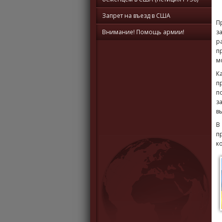
Запрет на въезд в США
П
Внимание! Помощь армии!
з
р
п
м
К
п
п
з
в
В
п
к