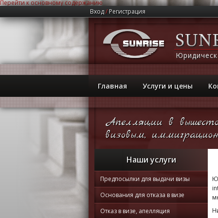
Перейти к основному содержанию
Вход
/
Регистрация
Юридическ
Главная
Услуги и цены
Ко
Апелляции в вышесто
визовым, иммиграцион
Наши услуги
Предпосылки для выдачи визы
Ю
i
Основания для отказа в визе
м
Н
Отказ в визе, апелляция