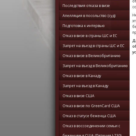
о
Последствия отказа в визе
с
Н
Апелляция в посольство (суд)
э
Подготовка к интервью
б
п
Отказ в визе в страны ШС и ЕС
Д
Запрет на въезд в страны ШС и ЕС
о
у
Отказ в визе в Великобританию
Запрет на въезд в Великобританию
Отказ в визе в Канаду
Запрет на въезд в Канаду
Отказ в визе США
Отказ в визе по GreenCard США
Отказ в статусе беженца США
Отказ в воссоединении семьи с
беженцем в США (Петиция I-730)