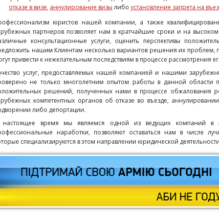
отказе в визе
,
аннулирование визы
либо
установление запрета на въе
рофессионализм юристов нашей компании, а также квалифицирован
арубежных партнеров позволяет нам в кратчайшие сроки и на высоко
азличные консультационные услуги, оценить перспективы положител
редложить нашим Клиентам несколько вариантов решения их проблем, п
огут привести к нежелательным последствиям в процессе рассмотрения е
ачество услуг, предоставляемых нашей компанией и нашими зарубеж
роверено не только многолетним опытом работы в данной области п
оложительных решений, полученных нами в процессе обжалования реш
арубежных компетентных органов об отказе во въезде, аннулировании 
ыдворении либо депортации.
 настоящее время мы являемся одной из ведущих компаний в 
рофессиональные наработки, позволяют оставаться нам в числе лу
оторые специализируются в этом направлении юридической деятельности