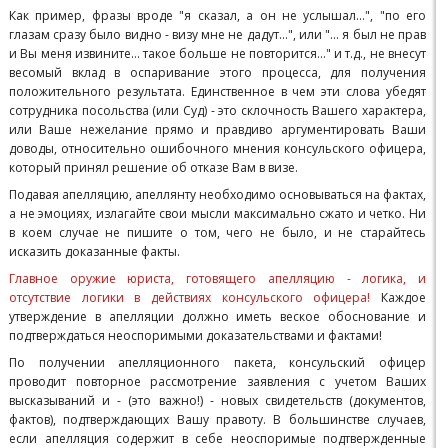
Как пример, фразы вроде "я сказал, а он не услышал...", "по его
глазам сразу было видно - визу мне не дадут...", или "... я был не прав
и Вы меня извините... такое больше не повторится..." и т.д., не внесут
весомый вклад в оспаривание этого процесса, для получения
положительного результата. Единственное в чем эти слова убедят
сотрудника посольства (или Суд) - это склочность Вашего характера,
или Ваше нежелание прямо и правдиво аргументировать Ваши
доводы, относительно ошибочного мнения консульского офицера,
который принял решение об отказе Вам в визе.
Подавая апелляцию, апеллянту необходимо основываться на фактах,
а не эмоциях, излагайте свои мысли максимально сжато и четко. Ни
в коем случае не пишите о том, чего не было, и не старайтесь
исказить доказанные факты.
Главное оружие юриста, готовящего апелляцию - логика, и
отсутствие логики в действиях консульского офицера!
Каждое
утверждение в апелляции должно иметь веское обоснование и
подтверждаться неоспоримыми доказательствами и фактами!
По получении апелляционного пакета, консульский офицер
проводит повторное рассмотрение заявления с учетом Ваших
высказываний и - (это важно!) - новых свидетельств (документов,
фактов), подтверждающих Вашу правоту. В большинстве случаев,
если апелляция содержит в себе неоспоримые подтвержденные