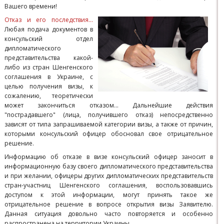
Вашего времени!
Отказ и его последствия...
Любая подача документов в
консульский отдел
дипломатического
представительства какой-
либо из стран Шенгенского
соглашения в Украине, с
целью получения визы, к
сожалению, теоретически
может закончиться отказом... Дальнейшие действия
"пострадавшего" (лица, получившего отказ) непосредственно
зависят от типа запрашиваемой категории визы, а также от причин,
которыми консульский офицер обосновал свое отрицательное
решение.
Информацию об отказе в визе консульский офицер заносит в
информационную базу своего дипломатического представительства
и при желании, офицеры других дипломатических представительств
стран-участниц Шенгенского соглашения, воспользовавшись
доступом к этой информации, могут принять такое же
отрицательное решение в вопросе открытия визы Заявителю.
Данная ситуация довольно часто повторяется и особенно
распространена на территории Украины...