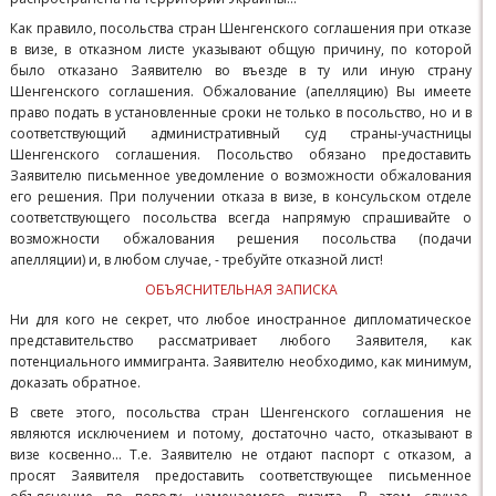
Как правило, посольства стран Шенгенского соглашения при отказе
в визе, в отказном листе указывают общую причину, по которой
было отказано Заявителю во въезде в ту или иную страну
Шенгенского соглашения. Обжалование (апелляцию) Вы имеете
право подать в установленные сроки не только в посольство, но и в
соответствующий административный суд страны-участницы
Шенгенского соглашения. Посольство обязано предоставить
Заявителю письменное уведомление о возможности обжалования
его решения. При получении отказа в визе, в консульском отделе
соответствующего посольства всегда напрямую спрашивайте о
возможности обжалования решения посольства (подачи
апелляции) и, в любом случае, - требуйте отказной лист!
ОБЪЯСНИТЕЛЬНАЯ ЗАПИСКА
Ни для кого не секрет, что любое иностранное дипломатическое
представительство рассматривает любого Заявителя, как
потенциального иммигранта. Заявителю необходимо, как минимум,
доказать обратное.
В свете этого, посольства стран Шенгенского соглашения не
являются исключением и потому, достаточно часто, отказывают в
визе косвенно... Т.е. Заявителю не отдают паспорт с отказом, а
просят Заявителя предоставить соответствующее письменное