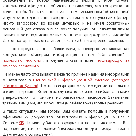
объяснение по поводу намечаемого визита. В этом случае,
консульский офицер не объясняет Заявителю, что конкретно он
хочет, что бы Заявитель пояснил в этом письменном "объяснении"
и тут можно однозначно говорить о том, что консульский офицер,
что-то заподозрил во время интервью и не имея достаточных
оснований для отказа в визе, хочет получить от Заявителя лично
написанное и подписанное письменное подтверждение каких-либо
фактов, которые, как он считает, доказали бы его предположения.
Неверно представленная Заявителем, и неверно истолкованная
консульским офицером, информация в этом "объяснении", -
полностью исключит
, в случае отказа в визе,
последующую за
отказом апелляцию.
Не менее часто отказывают в визе по причине наличия информации
о Заявителе в
Шенгенской информационной системе (Schengen
Information System)
. Но не всегда данное утверждение посольства
является верным... Во многих случаях посольство ошибалось в таких
утверждениях по причине использования паспортов Заявителей
третьими лицами, что в прошлом (и сейчас тоже) вполне реально.
В таких ситуациях, мы готовы Вам оказать помощь в получении
официальных документов, относительно информации о Вас в
Cистеме
SIS
. Наличие у Вас этого документа, полностью снимет с Вас
подозрение, как о человеке "нежелательном для въезда в страны
Шенгенского соглашения".