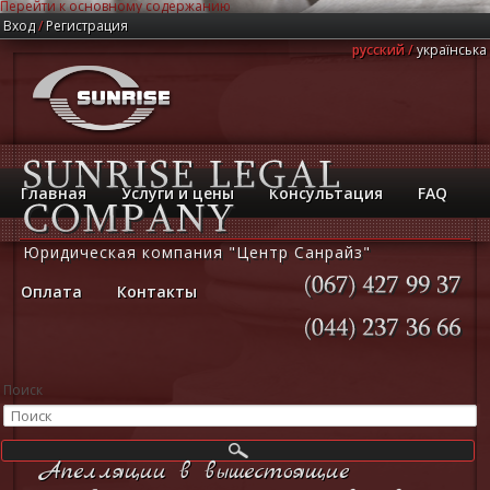
Перейти к основному содержанию
Вход
/
Регистрация
русский
українська
Главная
Услуги и цены
Консультация
FAQ
Юридическая компания "Центр Санрайз"
Оплата
Контакты
(067)
427
99
37
(044)
237
36
66
Поиск
Апелляции в вышестоящие