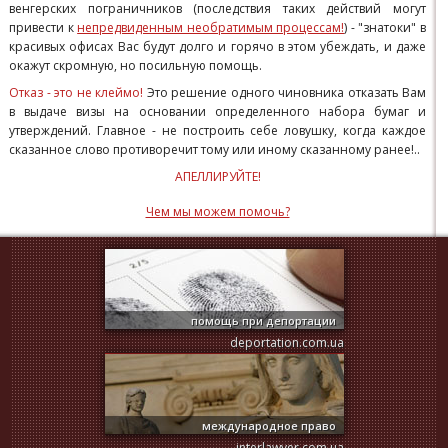
венгерских пограничников (последствия таких действий могут
привести к
непредвиденным необратимым процессам!
) - "знатоки" в
красивых офисах Вас будут долго и горячо в этом убеждать, и даже
окажут скромную, но посильную помощь.
Отказ - это не клеймо!
Это решение одного чиновника отказать Вам
в выдаче визы на основании определенного набора бумаг и
утверждений. Главное - не построить себе ловушку, когда каждое
сказанное слово противоречит тому или иному сказанному ранее!..
АПЕЛЛИРУЙТЕ!
Чем мы можем помочь?
помощь при депортации
deportation.com.ua
международное право
interlawyer.com.ua