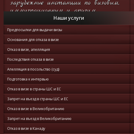
зарубежные инстанции по визовым,
иммиграционным и другим
вопросам...
Наши услуги
Предпосылки для выдачи визы
Он-лайн
консультация
Основания для отказа в визе
Отказ в визе, апелляция
Последствия отказа в визе
Апелляция в посольство (суд)
Подготовка к интервью
Отказ в визе в страны ШС и ЕС
Запрет на въезд в страны ШС и ЕС
Отказ в визе в Великобританию
Запрет на въезд в Великобританию
Отказ в визе в Канаду