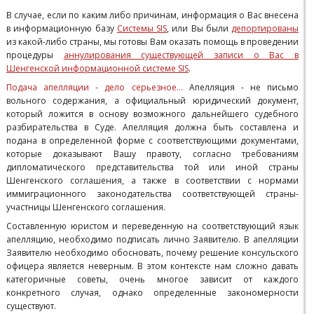
В случае, если по каким либо причинам, информация о Вас внесена
в информационную базу
Системы SIS
, или Вы были
депортированы
из какой-либо страны, мы готовы Вам оказать помощь в проведении
процедуры
аннулирования существующей записи о Вас в
Шенгенской информационной системе SIS
.
Подача апелляции - дело серьезное...
Апелляция - не письмо
вольного содержания, а официальный юридический документ,
который ложится в основу возможного дальнейшего судебного
разбирательства в Суде. Апелляция должна быть составлена и
подана в определенной форме с соответствующими документами,
которые доказывают Вашу правоту, согласно требованиям
дипломатического представительства той или иной страны
Шенгенского соглашения, а также в соответствии с нормами
иммиграционного законодательства соответствующей страны-
участницы Шенгенского соглашения.
Составленную юристом и переведенную на соответствующий язык
апелляцию, необходимо подписать лично Заявителю. В апелляции
Заявителю необходимо обосновать, почему решение консульского
офицера является неверным. В этом контексте нам сложно давать
категоричные советы, очень многое зависит от каждого
конкретного случая, однако определенные закономерности
существуют.