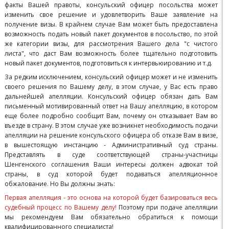
факты Вашей правоты, консульский офицер посольства может
изменить свое решение и удовлетворить Ваше заявление на
получение визы. В крайнем случае Вам может быть предоставлена
возможность подать новый пакет документов в посольство, по этой
же категории визы, для рассмотрения Вашего дела "с чистого
листа", что даст Вам возможность более тщательно подготовить
новый пакет документов, подготовиться к интервьюированию и т.д.
За редким исключением, консульский офицер может и не изменить
своего решения по Вашему делу, в этом случае, у Вас есть право
дальнейшей апелляции. Консульский офицер обязан дать Вам
письменный мотивированный ответ на Вашу апелляцию, в котором
еще более подробно сообщит Вам, почему он отказывает Вам во
въезде в страну. В этом случае уже возникнет необходимость подачи
апелляции на решение консульского офицера об отказе Вам в визе,
в вышестоящую инстанцию - Административный суд страны.
Представлять в суде соответствующей страны-участницы
Шенгенского соглашения Ваши интересы должен адвокат той
страны, в суд которой будет подаваться апелляционное
обжалование. Но Вы должны знать:
Первая апелляция - это основа на которой будет базироваться весь
судебный процесс по Вашему делу!
Поэтому при подаче апелляции
мы рекомендуем Вам обязательно обратиться к помощи
квалифицированного специалиста!