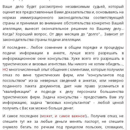
Ваше дело будет рассмотрено независимым судьей, который
оценит все предоставленные Вами доказательства и, основываясь на
нормах иммиграционного законодательства соответствующей
страны и принимая во внимание обстоятельства конкретно Вашей
апелляции, вынесет окончательное решение по Вашему делу...
Когда? Хороший вопрос. От двух месяцев до "долго"... Зависит от
законодательства страны подачи апелляции.
И последнее... Любое сомнение в общем порядке и процедуры
подачи информации в анкете, лучше всего разрешать в
информационном окне консульства. Хуже всего его разрешать в
туристических и визовых агентствах. Мы никого не хотим обидеть...,
НО
многочисленный опыт общения с клиентами, которые получили
отказ по вине туристических фирм, или "консультантов под
посольством" из-за неверных сведений в анкетах, или неверно
поданного пакета документов, дает нам право усомниться в
"квалификации" и подходе к делу персонала большинства
туристических фирм. Задача консульства - предоставить Вам эту
информацию, задача "визовых консультантов" - любой ценой
получить с Вас как можно больше денег.
И самое последнее (
может, и самое важное!
)... Получив отказ, не
спешите тут же за любые деньги менять паспорт, не спешите
очумело бегать по речкам под прицелом польских, словацких,